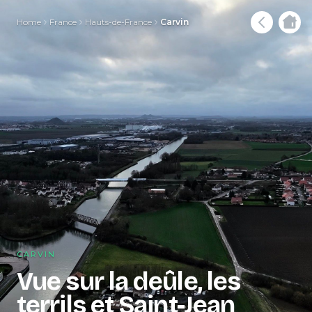
Home
France
Hauts-de-France
Carvin
CARVIN
Vue sur la deûle, les
terrils et Saint-Jean