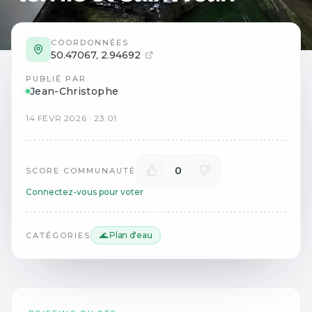
COORDONNÉES
50.47067
,
2.94692
PUBLIÉ PAR
Jean-Christophe
14
FÉVR
2026
·
23:01
0
SCORE COMMUNAUTÉ
Connectez-vous pour voter
🌊 Plan d'eau
CATÉGORIES