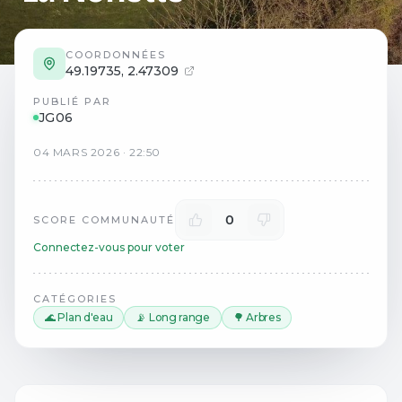
COORDONNÉES
49.19735
,
2.47309
PUBLIÉ PAR
JG06
04
MARS
2026
·
22:50
0
SCORE COMMUNAUTÉ
Connectez-vous pour voter
CATÉGORIES
🌊 Plan d'eau
📡 Long range
🌳 Arbres