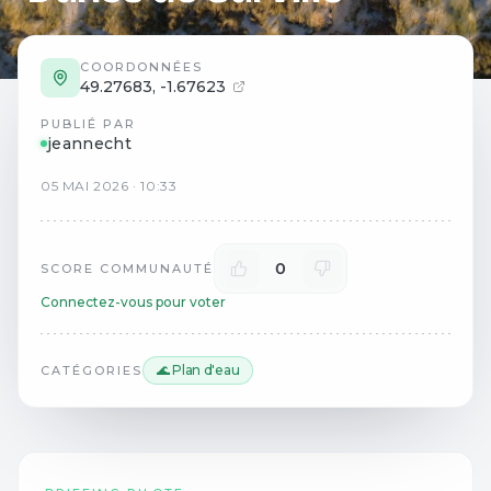
COORDONNÉES
49.27683
,
-1.67623
PUBLIÉ PAR
jeannecht
05
MAI
2026
·
10:33
0
SCORE COMMUNAUTÉ
Connectez-vous pour voter
🌊 Plan d'eau
CATÉGORIES