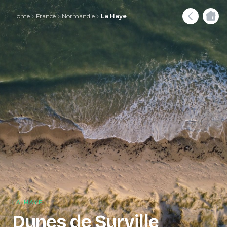
Home
France
Normandie
La Haye
LA HAYE
Dunes de Surville