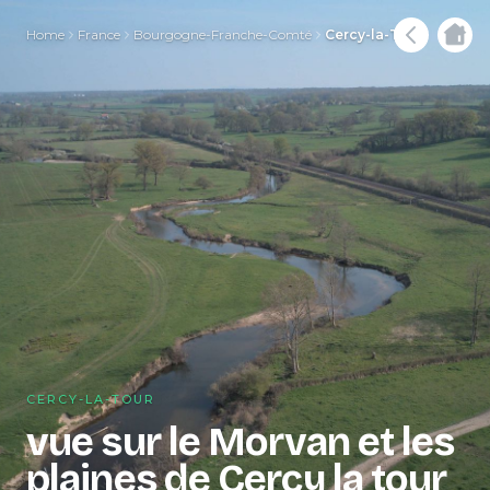
Home
France
Bourgogne-Franche-Comté
Cercy-la-Tour
CERCY-LA-TOUR
vue sur le Morvan et les
plaines de Cercy la tour