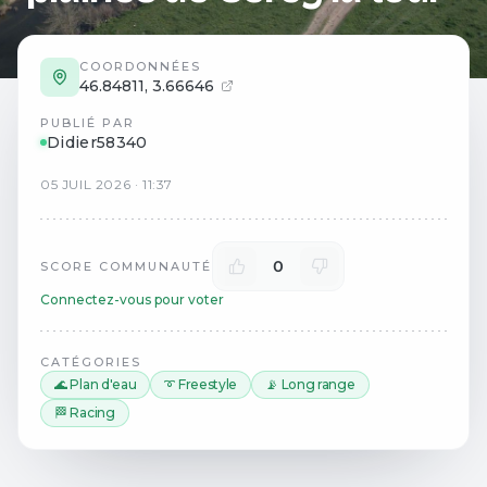
COORDONNÉES
46.84811
,
3.66646
PUBLIÉ PAR
Didier58340
05
JUIL
2026
·
11:37
0
SCORE COMMUNAUTÉ
Connectez-vous pour voter
CATÉGORIES
🌊 Plan d'eau
➰ Freestyle
📡 Long range
🏁 Racing