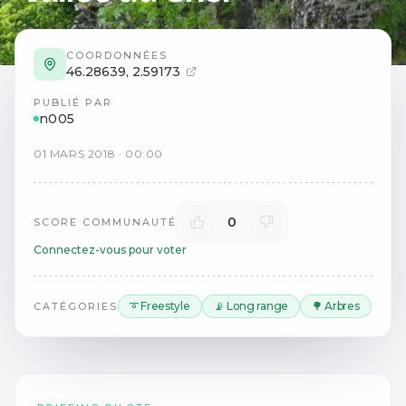
COORDONNÉES
46.28639
,
2.59173
PUBLIÉ PAR
n005
01
MARS
2018
·
00:00
0
SCORE COMMUNAUTÉ
Connectez-vous pour voter
➰ Freestyle
📡 Long range
🌳 Arbres
CATÉGORIES