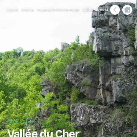
Home
France
Auvergne-Rhône-Alpes
Saint-Genest
SAINT-GENEST
Vallée du Cher