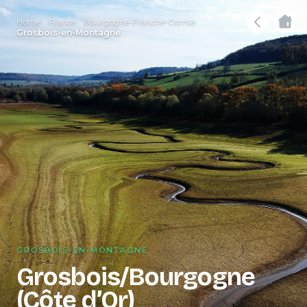
Home
France
Bourgogne-Franche-Comté
Grosbois-en-Montagne
GROSBOIS-EN-MONTAGNE
Grosbois/Bourgogne
(Côte d’Or)