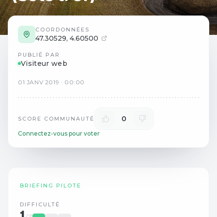
COORDONNÉES
47.30529
,
4.60500
PUBLIÉ PAR
Visiteur web
01
JANV
2019
·
00:00
0
SCORE COMMUNAUTÉ
Connectez-vous pour voter
BRIEFING PILOTE
DIFFICULTÉ
1