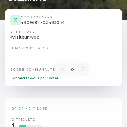
COORDONNÉES
48.09691
,
-0.34830
PUBLIÉ PAR
Visiteur web
11
JANV
2019
·
00:00
0
SCORE COMMUNAUTÉ
Connectez-vous pour voter
BRIEFING PILOTE
DIFFICULTÉ
1