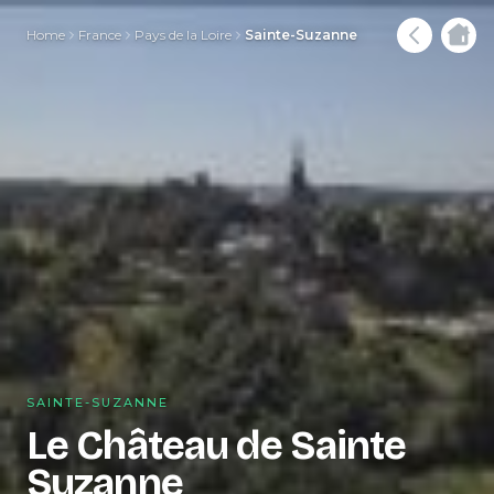
Home
France
Pays de la Loire
Sainte-Suzanne
SAINTE-SUZANNE
Le Château de Sainte
Suzanne