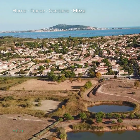
Home
France
Occitanie
Mèze
MÈZE