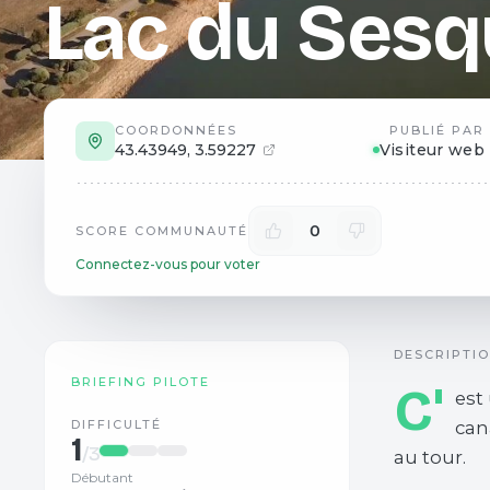
Lac du Sesq
COORDONNÉES
PUBLIÉ PAR
43.43949
,
3.59227
Visiteur web
0
SCORE COMMUNAUTÉ
Connectez-vous pour voter
DESCRIPTI
BRIEFING PILOTE
C'
est
DIFFICULTÉ
cana
1
/3
au tour.
Débutant