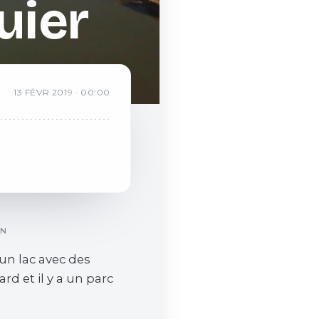
uier
13
FÉVR
2019
·
00:00
ON
 un lac avec des
rd et il y a un parc