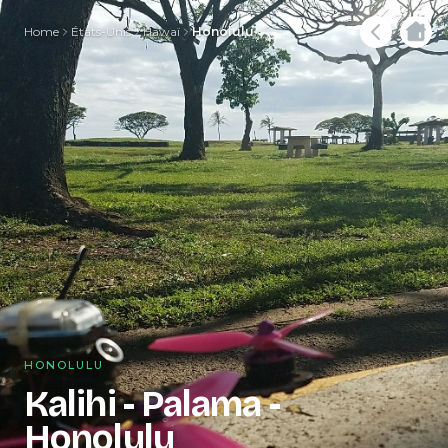
Home
États-Unis
Hawaï
Honolulu
HONOLULU
Kalihi - Palama -
Honolulu