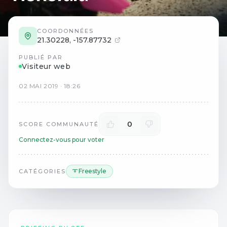
COORDONNÉES
21.30228
,
-157.87732
PUBLIÉ PAR
Visiteur web
02
MAI
2019
·
18:26
0
SCORE COMMUNAUTÉ
Connectez-vous pour voter
➰ Freestyle
CATÉGORIES