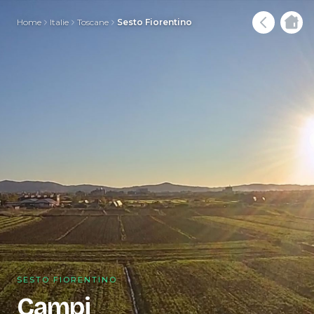
Home
Italie
Toscane
Sesto Fiorentino
SESTO FIORENTINO
Campi