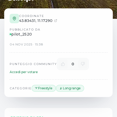
COORDINATE
43.83431
,
11.17290
PUBBLICATO DA
pilot_2520
04
NOV
2025
·
15:38
0
PUNTEGGIO COMMUNITY
Accedi per votare
➰ Freestyle
📡 Long range
CATEGORIE