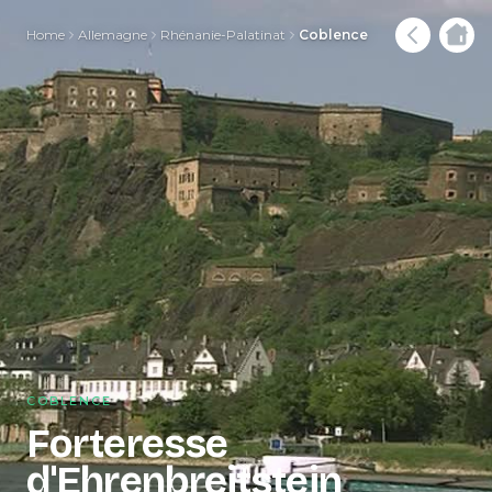
Home
Allemagne
Rhénanie-Palatinat
Coblence
COBLENCE
Forteresse
d'Ehrenbreitstein