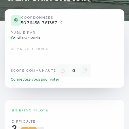
COORDONNÉES
50.36458
,
7.61387
PUBLIÉ PAR
Visiteur web
05
MAI
2018
·
00:00
0
SCORE COMMUNAUTÉ
Connectez-vous pour voter
BRIEFING PILOTE
DIFFICULTÉ
2