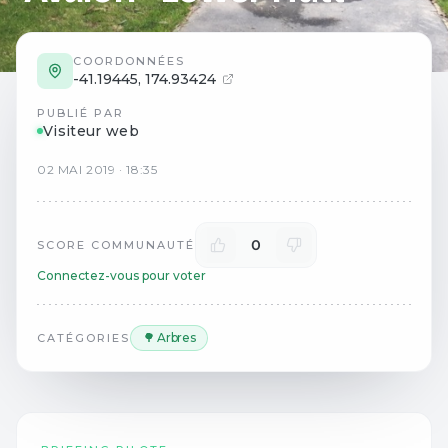
COORDONNÉES
-41.19445
,
174.93424
PUBLIÉ PAR
Visiteur web
02
MAI
2019
·
18:35
0
SCORE COMMUNAUTÉ
Connectez-vous pour voter
🌳 Arbres
CATÉGORIES