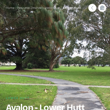
Home
Nouvelle-Zélande
Wellington
Lower Hutt
LOWER HUTT
Avalon - Lower Hutt