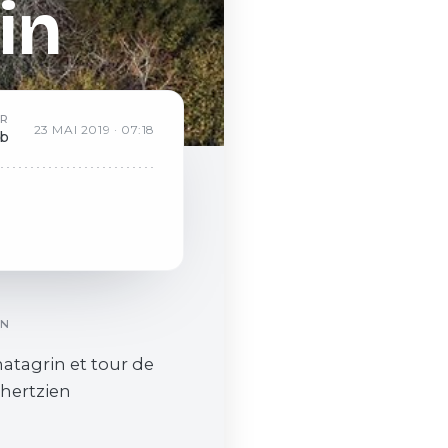
in
AR
23
MAI
2019
·
07:18
eb
ON
atagrin et tour de
 hertzien