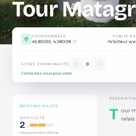
Tour Matagr
COORDONNÉES
PUBLIÉ P
45.85055
,
4.38008
Visiteur w
0
SCORE COMMUNAUTÉ
Connectez-vous pour voter
DESCRIPTI
BRIEFING PILOTE
T
our m
DIFFICULTÉ
relais
2
/3
Moyennement difficile