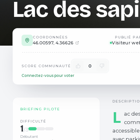
Lac des sap
COORDONNÉES
PUBLIÉ PA
46.00597
,
4.36626
Visiteur we
0
SCORE COMMUNAUTÉ
Connectez-vous pour voter
DESCRIPTI
BRIEFING PILOTE
L
ac des
DIFFICULTÉ
commu
1
/3
accessible
Débutant
avec parkin