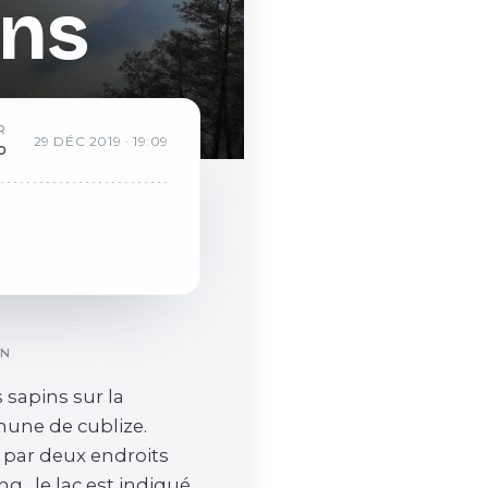
ins
R
29
DÉC
2019
·
19:09
b
ON
 sapins sur la
ne de cublize.
 par deux endroits
g . le lac est indiqué