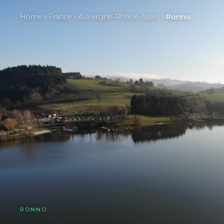
Home
France
Auvergne-Rhône-Alpes
Ronno
RONNO