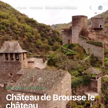
Home
France
Occitanie
Brousse-le-Château
BROUSSE-LE-CHÂTEAU
Château de Brousse le
château