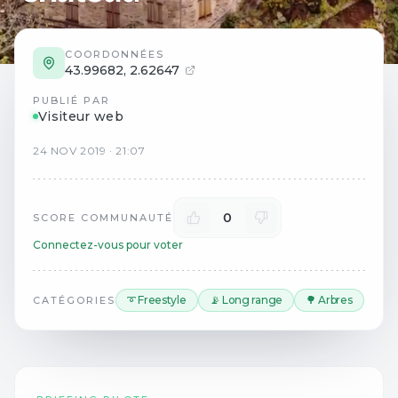
COORDONNÉES
43.99682
,
2.62647
PUBLIÉ PAR
Visiteur web
24
NOV
2019
·
21:07
0
SCORE COMMUNAUTÉ
Connectez-vous pour voter
➰ Freestyle
📡 Long range
🌳 Arbres
CATÉGORIES