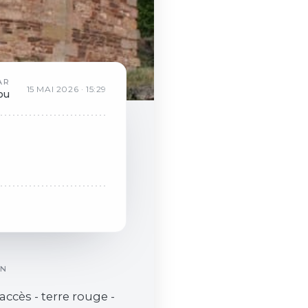
AR
15
MAI
2026
·
15:29
ou
ON
'accès - terre rouge -