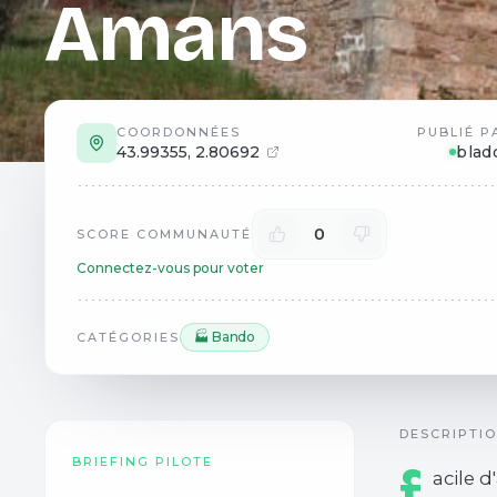
Amans
COORDONNÉES
PUBLIÉ P
43.99355
,
2.80692
blad
0
SCORE COMMUNAUTÉ
Connectez-vous pour voter
🏭 Bando
CATÉGORIES
DESCRIPTI
BRIEFING PILOTE
f
acile d