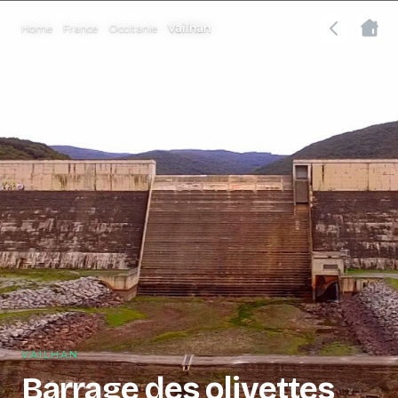
Home
France
Occitanie
Vailhan
VAILHAN
Barrage des olivettes