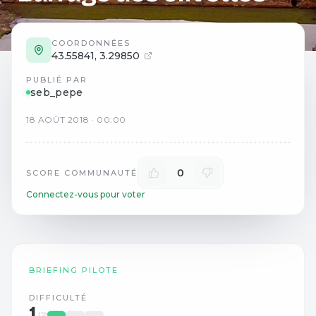
COORDONNÉES
43.55841
,
3.29850
PUBLIÉ PAR
seb_pepe
18
AOÛT
2018
·
00:00
0
SCORE COMMUNAUTÉ
Connectez-vous pour voter
BRIEFING PILOTE
DIFFICULTÉ
1