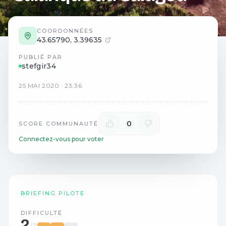
COORDONNÉES
43.65790
,
3.39635
PUBLIÉ PAR
stefgir34
25
MAI
2020
·
23:36
0
SCORE COMMUNAUTÉ
Connectez-vous pour voter
BRIEFING PILOTE
DIFFICULTÉ
2