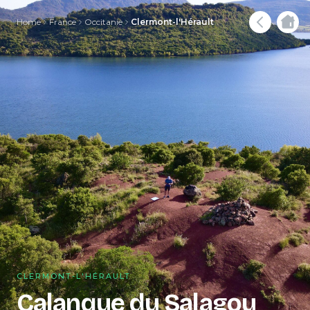
Home
France
Occitanie
Clermont-l'Hérault
CLERMONT-L'HÉRAULT
Calanque du Salagou