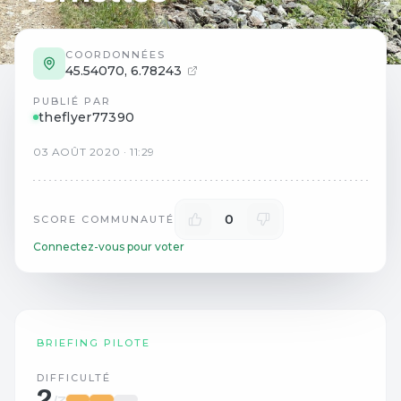
COORDONNÉES
45.54070
,
6.78243
PUBLIÉ PAR
theflyer77390
03
AOÛT
2020
·
11:29
0
SCORE COMMUNAUTÉ
Connectez-vous pour voter
BRIEFING PILOTE
DIFFICULTÉ
2