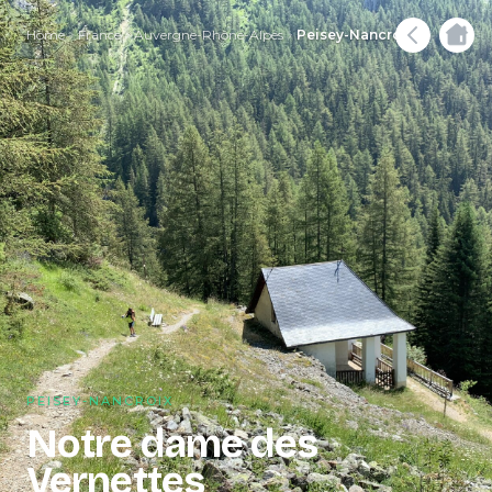
Home
France
Auvergne-Rhône-Alpes
Peisey-Nancroix
PEISEY-NANCROIX
Notre dame des
Vernettes