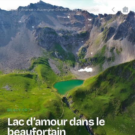
Home
France
Auvergne-Rhône-Alpes
Beaufort
BEAUFORT
Lac d’amour dans le
beaufortain