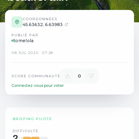
COORDONNÉES
45.63632
,
6.63983
PUBLIÉ PAR
tomelola
08
JUIL
2020
·
07:28
0
SCORE COMMUNAUTÉ
Connectez-vous pour voter
BRIEFING PILOTE
DIFFICULTÉ
2