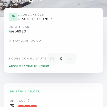
COORDONNÉES
45.50458
,
6.69078
PUBLIÉ PAR
seb6920
01
NOV
2018
·
00:00
0
SCORE COMMUNAUTÉ
Connectez-vous pour voter
BRIEFING PILOTE
DIFFICULTÉ
3