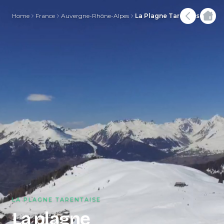
Home
France
Auvergne-Rhône-Alpes
La Plagne Tarentaise
LA PLAGNE TARENTAISE
La plagne