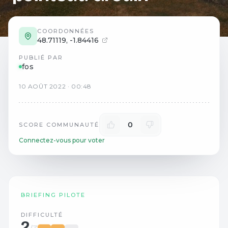
COORDONNÉES
48.71119
,
-1.84416
PUBLIÉ PAR
fos
10
AOÛT
2022
·
00:48
0
SCORE COMMUNAUTÉ
Connectez-vous pour voter
BRIEFING PILOTE
DIFFICULTÉ
2