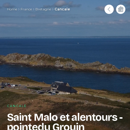
Home
France
Bretagne
Cancale
CANCALE
Saint Malo et alentours -
pointedu Grouin