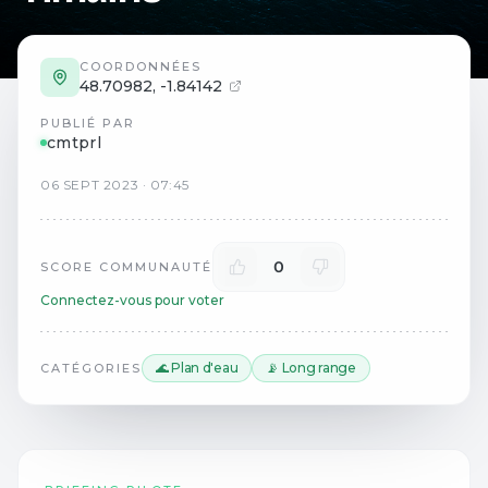
COORDONNÉES
48.70982
,
-1.84142
PUBLIÉ PAR
cmtprl
06
SEPT
2023
·
07:45
0
SCORE COMMUNAUTÉ
Connectez-vous pour voter
🌊 Plan d'eau
📡 Long range
CATÉGORIES