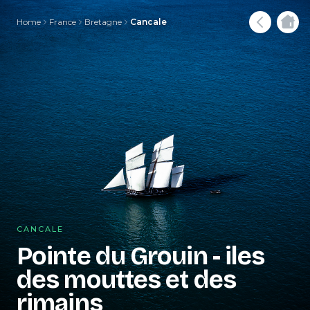
Home
France
Bretagne
Cancale
CANCALE
Pointe du Grouin - iles
des mouttes et des
rimains