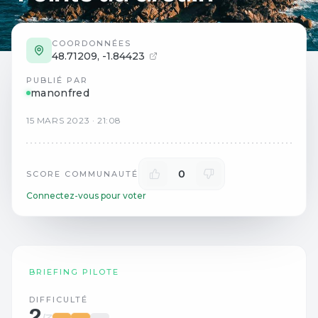
COORDONNÉES
48.71209
,
-1.84423
PUBLIÉ PAR
manonfred
15
MARS
2023
·
21:08
0
SCORE COMMUNAUTÉ
Connectez-vous pour voter
BRIEFING PILOTE
DIFFICULTÉ
2