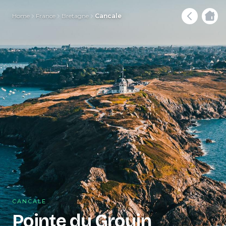
Home
France
Bretagne
Cancale
CANCALE
Pointe du Grouin