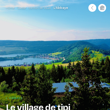
Home
Suisse
canton de Vaud
L'Abbaye
L'ABBAYE
Le village de tipi