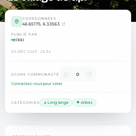
COORDONNÉES
46.65175
,
6.33563
PUBLIÉ PAR
eikki
30
DÉC
2023
·
23:32
0
SCORE COMMUNAUTÉ
Connectez-vous pour voter
📡 Long range
🌳 Arbres
CATÉGORIES