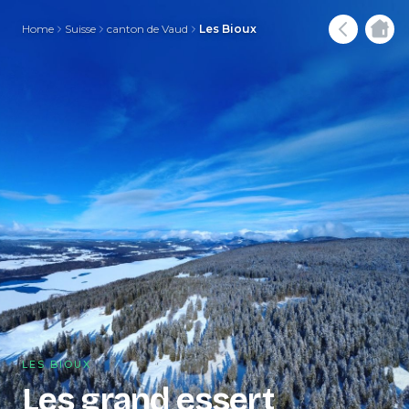
Home
Suisse
canton de Vaud
Les Bioux
LES BIOUX
Les grand essert