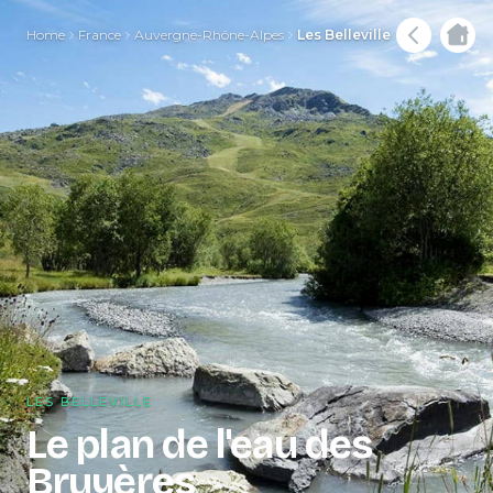
Home
France
Auvergne-Rhône-Alpes
Les Belleville
LES BELLEVILLE
Le plan de l'eau des
Bruyères