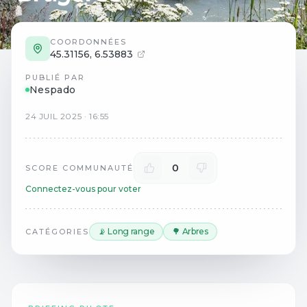
COORDONNÉES
45.31156
,
6.53883
PUBLIÉ PAR
Nespado
24
JUIL
2025
·
16:55
0
SCORE COMMUNAUTÉ
Connectez-vous pour voter
📡 Long range
🌳 Arbres
CATÉGORIES