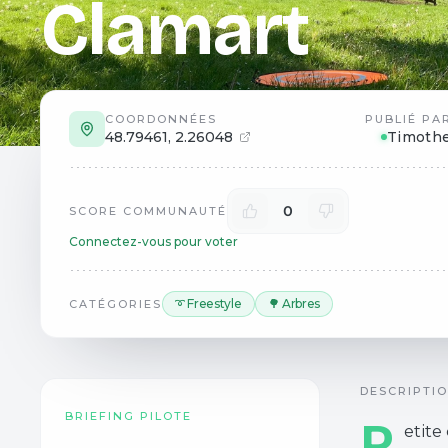
Clamart
COORDONNÉES
PUBLIÉ PA
48.79461
,
2.26048
Timoth
0
SCORE COMMUNAUTÉ
Connectez-vous pour voter
➰ Freestyle
🌳 Arbres
CATÉGORIES
DESCRIPTI
BRIEFING PILOTE
P
etite