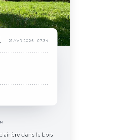
R
21
AVR
2026
·
07:34
e
ON
 clairière dans le bois