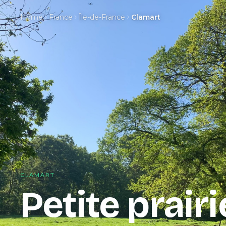
Home
France
Île-de-France
Clamart
CLAMART
Petite prairi