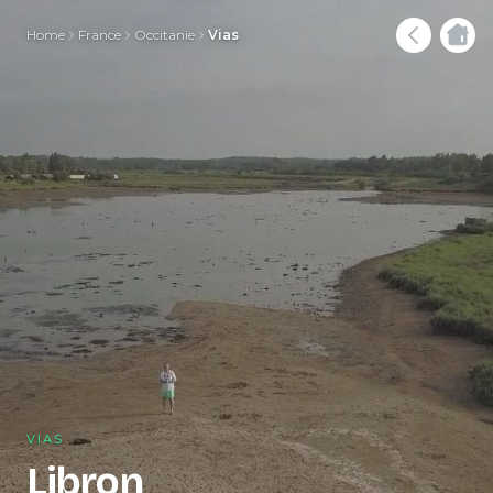
Home
France
Occitanie
Vias
VIAS
Libron