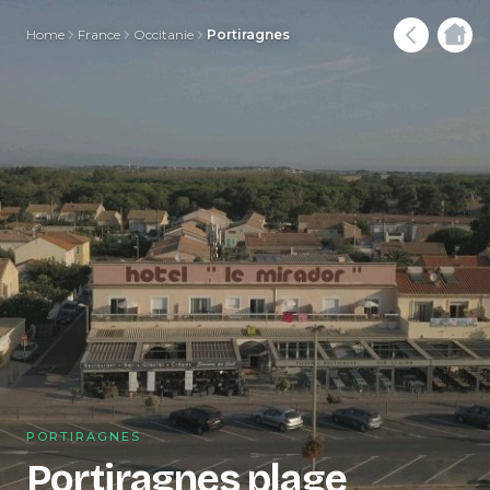
Home
France
Occitanie
Portiragnes
PORTIRAGNES
Portiragnes plage