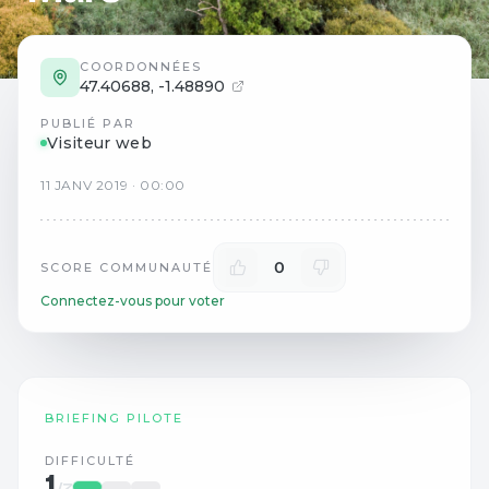
COORDONNÉES
47.40688
,
-1.48890
PUBLIÉ PAR
Visiteur web
11
JANV
2019
·
00:00
0
SCORE COMMUNAUTÉ
Connectez-vous pour voter
BRIEFING PILOTE
DIFFICULTÉ
1