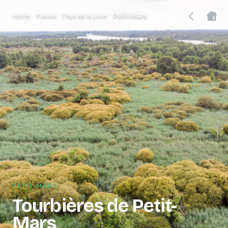
Home
France
Pays de la Loire
Petit-Mars
PETIT-MARS
Tourbières de Petit-
Mars